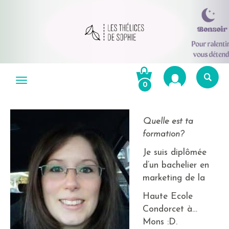
Aller
au
Menu
0
contenu
Re
po
Quelle est ta
R
formation?
Je suis diplômée
d’un bachelier en
marketing de la
Haute Ecole
Condorcet à…
Mons :D.