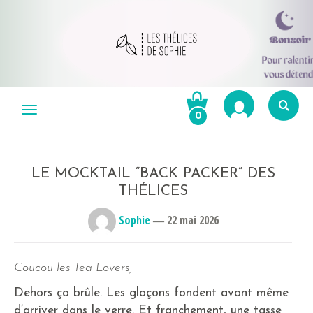
Aller
au
Menu
0
contenu
Re
po
R
LE MOCKTAIL “BACK PACKER” DES
THÉLICES
Sophie
―
22 mai 2026
Coucou les Tea Lovers,
Dehors ça brûle. Les glaçons fondent avant même
d’arriver dans le verre. Et franchement, une tasse