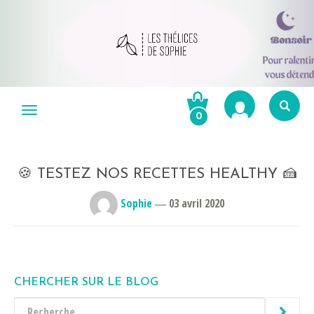
Aller
au
Menu
0
contenu
Re
po
R
🍪 TESTEZ NOS RECETTES HEALTHY 🍰
Sophie
―
03 avril 2020
CHERCHER SUR LE BLOG