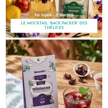
Par Sophie -
22 Mai 2026
LE MOCKTAIL “BACK PACKER” DES
THÉLICES