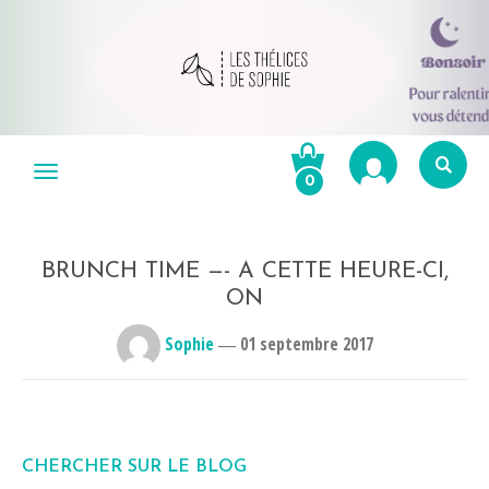
Aller
au
Menu
0
contenu
Re
po
R
BRUNCH TIME —- ️A CETTE HEURE-CI,
ON
Sophie
―
01 septembre 2017
CHERCHER SUR LE BLOG