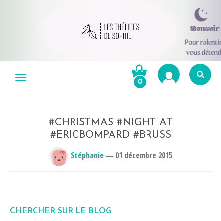
Aller
au
Menu
0
contenu
Re
po
R
#CHRISTMAS #NIGHT AT
#ERICBOMPARD #BRUSS
Stéphanie
―
01 décembre 2015
CHERCHER SUR LE BLOG