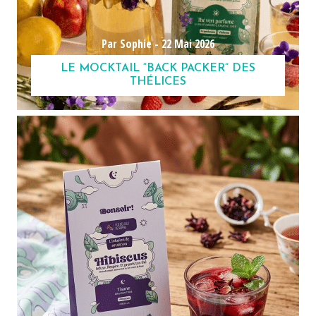
Par Sophie -
22 Mai 2026
LE MOCKTAIL “BACK PACKER” DES
THÉLICES