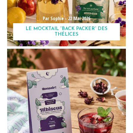
Par Sophie -
22 Mai 2026
LE MOCKTAIL “BACK PACKER” DES
THÉLICES