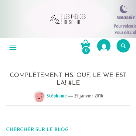
Aller
au
Menu
0
contenu
Re
po
R
COMPLÈTEMENT HS. OUF, LE WE EST
LA! #LE
Stéphanie
―
29 janvier 2016
CHERCHER SUR LE BLOG