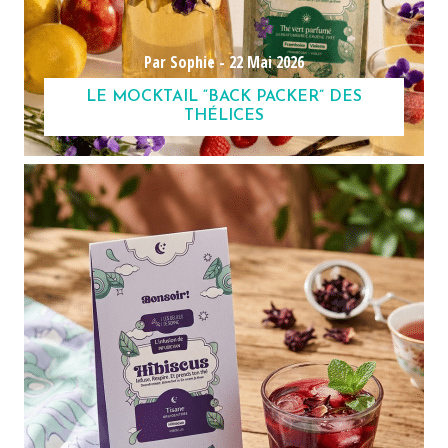
Par Sophie -
22 Mai 2026
LE MOCKTAIL “BACK PACKER” DES
THÉLICES