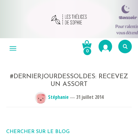
Aller
au
Menu
0
contenu
Re
po
R
#DERNIERJOURDESSOLDES: RECEVEZ
UN ASSORT
Stéphanie
―
31 juillet 2014
CHERCHER SUR LE BLOG