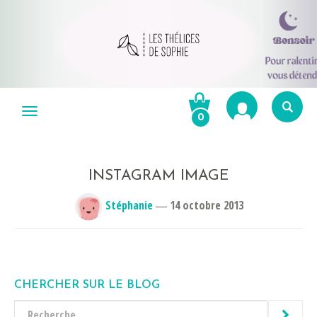
Aller
au
Menu
0
contenu
Re
po
R
INSTAGRAM IMAGE
Stéphanie
―
14 octobre 2013
CHERCHER SUR LE BLOG