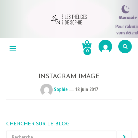
Aller
au
Menu
0
contenu
Re
po
R
INSTAGRAM IMAGE
Sophie
―
18 juin 2017
CHERCHER SUR LE BLOG