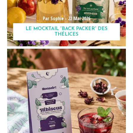
Par Sophie -
22 Mai 2026
LE MOCKTAIL “BACK PACKER” DES
THÉLICES