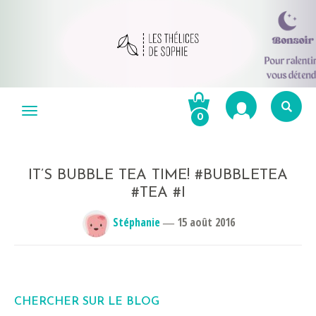
Aller
au
Menu
0
contenu
Re
po
R
IT’S BUBBLE TEA TIME! #BUBBLETEA
#TEA #I
Stéphanie
―
15 août 2016
CHERCHER SUR LE BLOG