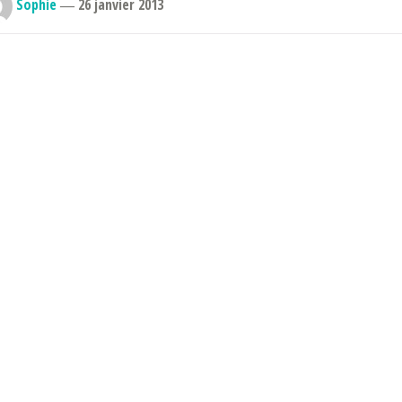
Sophie
―
26 janvier 2013