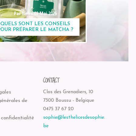
Par Nell -
08 Mai 2026
QUELS SONT LES CONSEILS
POUR PRÉPARER LE MATCHA ?
CONTACT
gales
Clos des Grenadiers, 10
générales de
7300 Boussu - Belgique
0475 37 67 20
sophie@lesthelicesdesophie.
 confidentialité
be