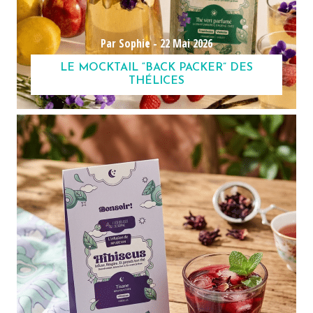
Par Sophie -
22 Mai 2026
LE MOCKTAIL “BACK PACKER” DES
THÉLICES