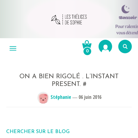
Aller
au
Menu
0
contenu
Re
po
R
ON A BIEN RIGOLÉ . L’INSTANT
PRESENT. #
Stéphanie
―
06 juin 2016
CHERCHER SUR LE BLOG