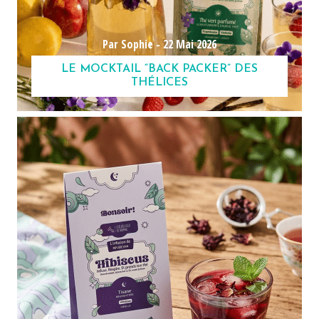
Par Sophie -
22 Mai 2026
LE MOCKTAIL “BACK PACKER” DES
THÉLICES