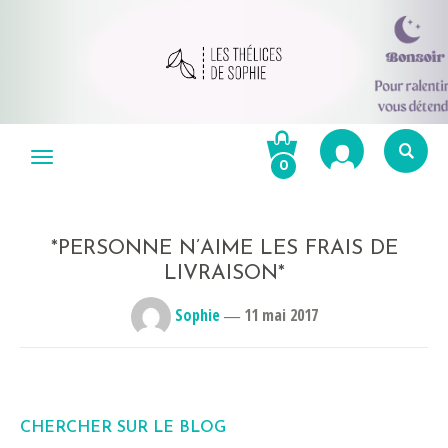
Aller
au
Menu
0
contenu
Re
po
R
*PERSONNE N’AIME LES FRAIS DE
LIVRAISON*
Sophie
―
11 mai 2017
CHERCHER SUR LE BLOG