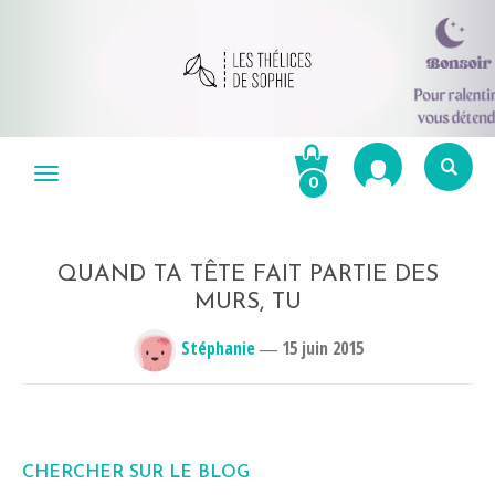
Aller
au
Menu
0
contenu
Re
po
R
QUAND TA TÊTE FAIT PARTIE DES
MURS, TU
Stéphanie
―
15 juin 2015
CHERCHER SUR LE BLOG