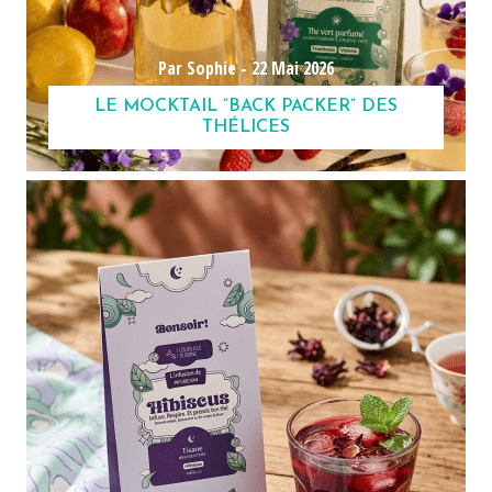
Par Sophie -
22 Mai 2026
LE MOCKTAIL “BACK PACKER” DES
THÉLICES