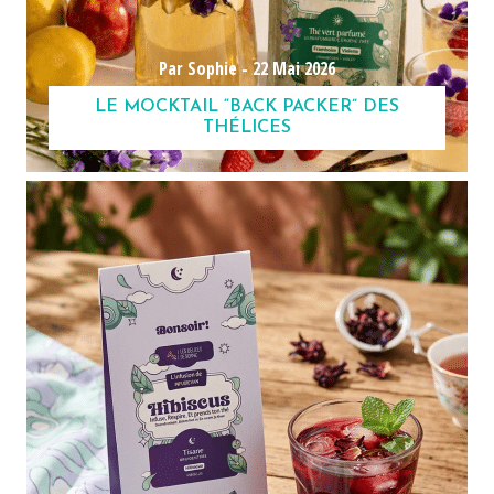
Par Sophie -
22 Mai 2026
LE MOCKTAIL “BACK PACKER” DES
THÉLICES