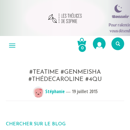
Aller
au
Menu
0
contenu
Re
po
R
#TEATIME #GENMEISHA
#THÉDECAROLINE #4QU
Stéphanie
―
19 juillet 2015
CHERCHER SUR LE BLOG