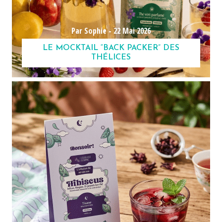
Par Sophie -
22 Mai 2026
LE MOCKTAIL “BACK PACKER” DES
THÉLICES