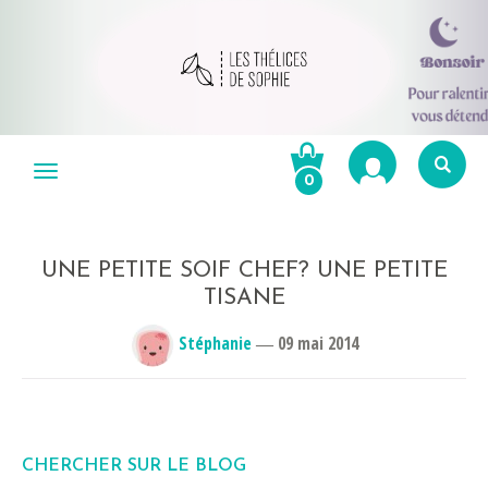
Aller
au
Menu
0
contenu
Re
po
R
UNE PETITE SOIF CHEF? UNE PETITE
TISANE
Stéphanie
―
09 mai 2014
CHERCHER SUR LE BLOG