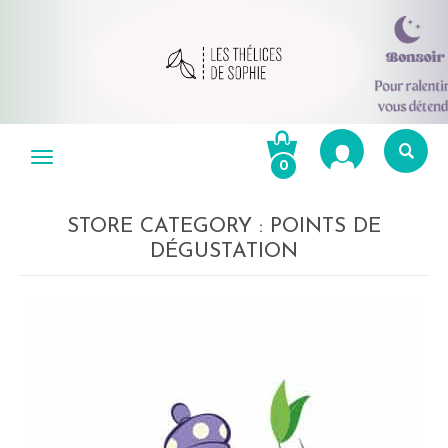
Aller
au
Menu
0
contenu
Re
po
STORE CATEGORY :
POINTS DE
R
DÉGUSTATION