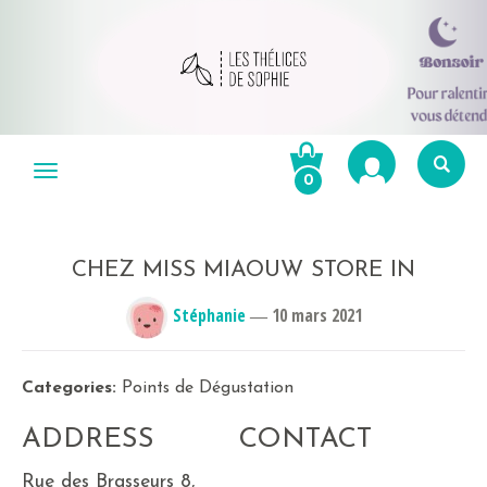
Aller
au
Menu
0
contenu
Re
po
R
CHEZ MISS MIAOUW
STORE IN
Stéphanie
―
10 mars 2021
Categories:
Points de Dégustation
ADDRESS
CONTACT
Rue des Brasseurs 8,