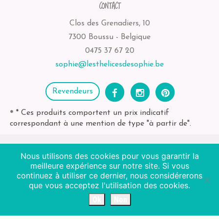
CONTACT
Clos des Grenadiers, 10
7300 Boussu - Belgique
0475 37 67 20
sophie@lesthelicesdesophie.be
Revendeurs
* Ces produits comportent un prix indicatif
*
correspondant à une mention de type "à partir de".
Nous utilisons des cookies pour vous garantir la
2026
Les Thélices de Sophie
| BE-bio-03 Agriculture
meilleure expérience sur notre site. Si vous
Non EU
continuez à utiliser ce dernier, nous considérerons
que vous acceptez l'utilisation des cookies.
Octopix + WordPress = ❤
Ok
Non