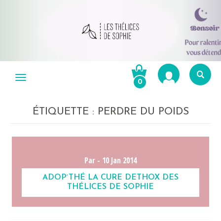
Aller
au
Menu
0
contenu
Re
po
ÉTIQUETTE :
PERDRE DU POIDS
R
Par -
10 Jan 2014
ADOP´THÉ LA CURE DETHOX DES
THÉLICES DE SOPHIE