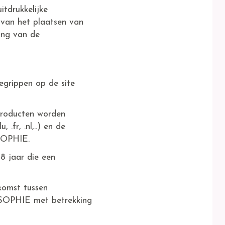
tdrukkelijke
t van het plaatsen van
ing van de
grippen op de site
oducten worden
fr, .nl,..) en de
SOPHIE.
8 jaar die een
komst tussen
SOPHIE met betrekking