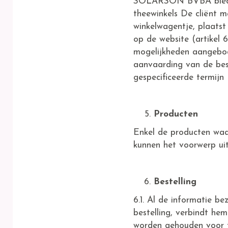
SOLARSON BVBA biedt m
theewinkels De cliënt m
winkelwagentje, plaatst 
op de website (artikel
mogelijkheden aangebo
aanvaarding van de best
gespecificeerde termijn (
Producten
Enkel de producten wa
kunnen het voorwerp ui
Bestelling
6.1. Al de informatie be
bestelling, verbindt h
worden gehouden voor fo