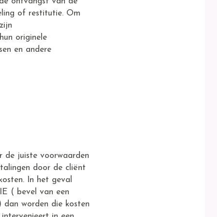
 de ontvangst van de
ng of restitutie. Om
zijn
hun originele
ssen en andere
 de juiste voorwaarden
alingen door de cliënt
osten. In het geval
E ( bevel van een
e) dan worden die kosten
intervenieert in een