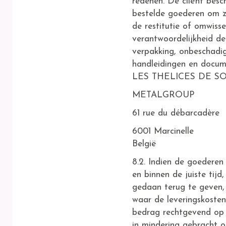
redenen. De cliënt besc
bestelde goederen om 
de restitutie of omwisse
verantwoordelijkheid de
verpakking, onbeschadig
handleidingen en docum
LES THELICES DE S
METALGROUP
61 rue du débarcadère
6001 Marcinelle
België
8.2. Indien de goeder
en binnen de juiste ti
gedaan terug te geven, 
waar de leveringskost
bedrag rechtgevend op e
in mindering gebracht o