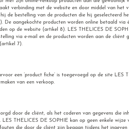
et zijn online-verkoop producten aan die gewoonlijk v
aakt verbinding met de website en door middel van het vu
hij de bestelling van de producten die hij geselecteerd he
 6). De aangekochte producten worden online betaald via 
den op de website (artikel 8). LES THELICES DE SOPHI
elling via e-mail en de producten worden aan de cliënt 
artikel 7).
arvoor een ‘product fiche’ is toegevoegd op de site L
tmaken van een verkoop.
zorgd door de cliënt, als het coderen van gegevens die inh
em. LES THELICES DE SOPHIE kan op geen enkele wijze v
uten die door de cliënt zijn begaan tijdens het ingeven