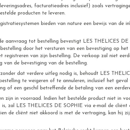
veringsadres, facturatieadres inclusief) zoals vertraginge
stelde producten te leveren.
egistratiesystemen bieden van nature een bewijs van de 
 de aanvraag tot bestelling bevestigt LES THELICES DE
estelling door het versturen van een bevestiging op het 
t registreren van zijn bestelling. De verkoop zal niet eer
 van de bevestiging van de bestelling.
n zonder dat verdere uitleg nodig is, behoudt LES THE
bestelling te weigeren of te annuleren, inclusief het geva
ing of een geschil betreffende de betaling van een eerdere
en zijn in voorraad. Indien het bestelde product niet in vo
ad is, zal LES THELICES DE SOPHIE via e-mail de cliënt 
dien de cliënt niet akkoord is met de vertraging, kan hij zi