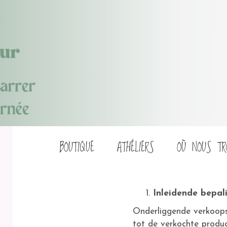
Aller
BOUTIQUE
ATHÉLIERS
OÙ NOUS TR
au
contenu
Inleidende bepal
Onderliggende verkoops
tot de verkochte prod