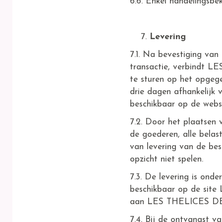
6.6. Enkel handelingsbe
Levering
7.1. Na bevestiging van
transactie, verbindt L
te sturen op het opgeg
drie dagen afhankelijk 
beschikbaar op de we
7.2. Door het plaatsen 
de goederen, alle belas
van levering van de be
opzicht niet spelen.
7.3. De levering is ond
beschikbaar op de sit
aan LES THELICES DE SO
7.4. Bij de ontvangst 