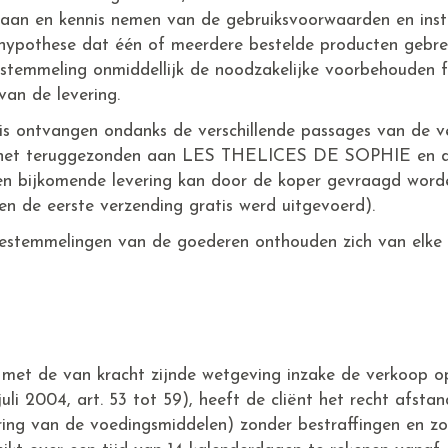
aan en kennis nemen van de gebruiksvoorwaarden en inst
 hypothese dat één of meerdere bestelde producten gebrek
estemmeling onmiddellijk de noodzakelijke voorbehouden 
an de levering.
t is ontvangen ondanks de verschillende passages van de
t het teruggezonden aan LES THELICES DE SOPHIE en d
Een bijkomende levering kan door de koper gevraagd worde
ien de eerste verzending gratis werd uitgevoerd).
bestemmelingen van de goederen onthouden zich van elke g
g met de van kracht zijnde wetgeving inzake de verkoop 
li 2004, art. 53 tot 59), heeft de cliënt het recht afstan
ing van de voedingsmiddelen) zonder bestraffingen en z