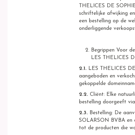
THELICES DE SOPHIE, me
schriftelijke afwijking 
een bestelling op de 
onderliggende verkoop
Begrippen Voor de
LES THELICES DE
2.1.
LES THELICES DE 
aangeboden en verkocht a
gekoppelde domeinnam
2.2.
Cliënt: Elke natuur
bestelling doorgeeft 
2.3.
Bestelling: De aan
SOLARSON BVBA en de 
tot de producten die