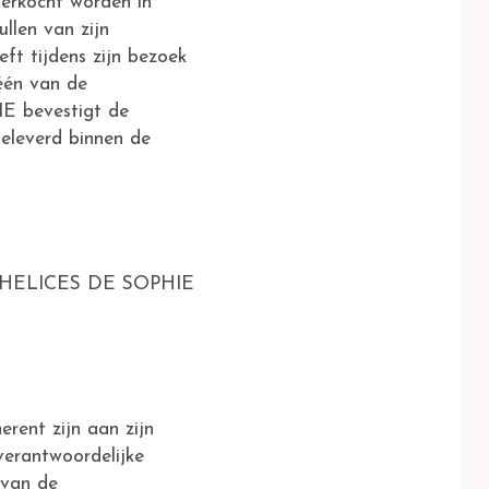
erkocht worden in
llen van zijn
eft tijdens zijn bezoek
één van de
E bevestigt de
geleverd binnen de
ES THELICES DE SOPHIE
erent zijn aan zijn
erantwoordelijke
 van de