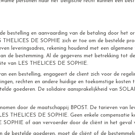
kwame personen naar het Belgische recht kunnen een beste
 de bestelling en aanvaarding van de betaling door het o
ES THELICES DE SOPHIE zich er toe om de bestelde prod
even leveringsadres, rekening houdend met een algemene 
van de bestemming. Al de gegevens met betrekking tot de 
bsite van LES THELICES DE SOPHIE.
van een bestelling, engageert de client zich voor de rege
tingen, rechten en andere huidige en toekomstige kosten t
stelde goederen. De solidaire aansprakelijkheid van S
ernomen door de maatschappij BPOST. De tarieven van leve
e LES THELICES DE SOPHIE. Geen enkele compensatie k
PHIE of aan vervoerder door de cliënt in het geval van
van de bestelde goederen, moet de cliënt of de bestemmel