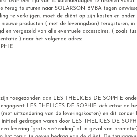
hikt over een tijd van 14 kalenderdagen te rekenen vanaf
ze terug te sturen naar SOLARSON BVBA tegen omwisseli
ling te verkrijgen, moet de cliënt op zijn kosten en onder 
 nieuwe producten ( met de leveringsbon) terugsturen, in 
d en vergezeld van alle eventuele accessoires, ( zoals tu
entatie ) naar het volgende adres:
OPHIE
en zijn toegezonden aan LES THELICES DE SOPHIE onder
jd, engageert LES THELICES DE SOPHIE zich ertoe de bet
(met uitzondering van de leveringskosten) en dit zonder k
en initieel gedragen waren door LES THELICES DE SOPHI
en levering “gratis verzending” of in geval van promoti
p het terug te geven bedrag van de cliënt. De teruggave 