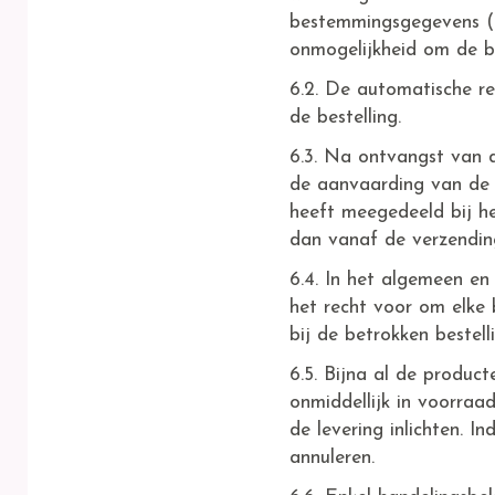
bestemmingsgegevens (le
onmogelijkheid om de be
6.2. De automatische r
de bestelling.
6.3. Na ontvangst van
de aanvaarding van de b
heeft meegedeeld bij he
dan vanaf de verzending
6.4. In het algemeen e
het recht voor om elke 
bij de betrokken bestell
6.5. Bijna al de product
onmiddellijk in voorra
de levering inlichten. In
annuleren.