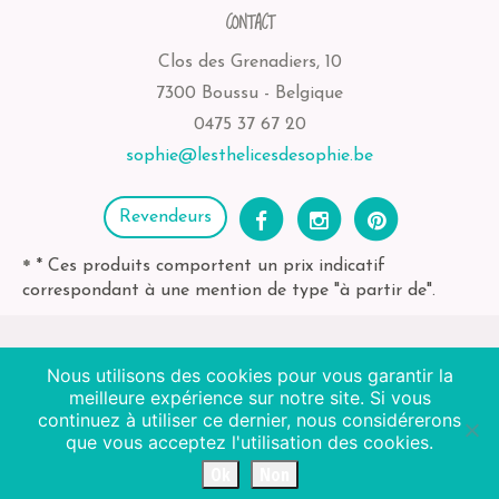
CONTACT
Clos des Grenadiers, 10
7300 Boussu - Belgique
0475 37 67 20
sophie@lesthelicesdesophie.be
Revendeurs
* Ces produits comportent un prix indicatif
*
correspondant à une mention de type "à partir de".
Nous utilisons des cookies pour vous garantir la
2026
Les Thélices de Sophie
| BE-bio-03 Agriculture
meilleure expérience sur notre site. Si vous
Non EU
continuez à utiliser ce dernier, nous considérerons
que vous acceptez l'utilisation des cookies.
Octopix + WordPress = ❤
Ok
Non