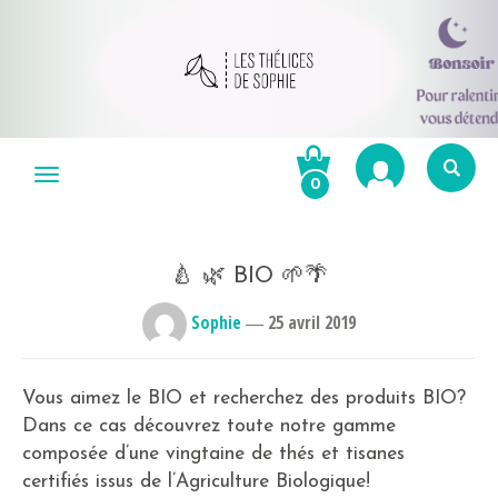
Aller
au
Menu
0
contenu
Re
po
R
🍐 🌿 BIO 🌱🌴
Sophie
―
25 avril 2019
Vous aimez le BIO et recherchez des produits BIO?
Dans ce cas découvrez toute notre gamme
composée d’une vingtaine de thés et tisanes
certifiés issus de l’Agriculture Biologique!