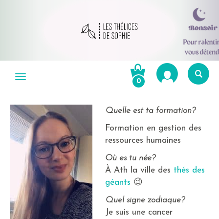
Aller
au
Menu
0
contenu
Re
po
Quelle est ta formation?
R
Formation en gestion des
ressources humaines
Où es tu née?
À Ath la ville des
thés des
géants
😉
Quel signe zodiaque?
Je suis une cancer