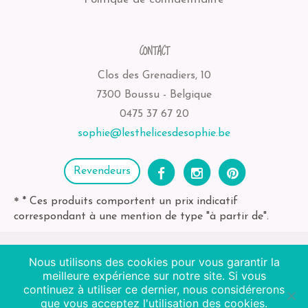
CONTACT
Clos des Grenadiers, 10
7300 Boussu - Belgique
0475 37 67 20
sophie@lesthelicesdesophie.be
Revendeurs
* Ces produits comportent un prix indicatif
*
correspondant à une mention de type "à partir de".
Nous utilisons des cookies pour vous garantir la
2026
Les Thélices de Sophie
| BE-bio-03 Agriculture
meilleure expérience sur notre site. Si vous
Non EU
continuez à utiliser ce dernier, nous considérerons
que vous acceptez l'utilisation des cookies.