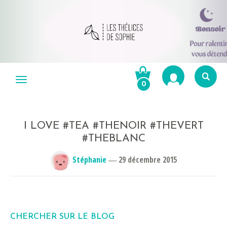
Aller
au
Menu
0
contenu
Re
po
R
I LOVE #TEA #THENOIR #THEVERT
#THEBLANC
Stéphanie
―
29 décembre 2015
CHERCHER SUR LE BLOG