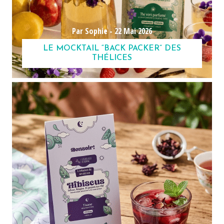
Par Sophie -
22 Mai 2026
LE MOCKTAIL “BACK PACKER” DES
THÉLICES