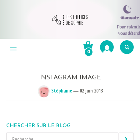
Aller
au
Menu
0
contenu
Re
po
R
INSTAGRAM IMAGE
Stéphanie
―
02 juin 2013
CHERCHER SUR LE BLOG