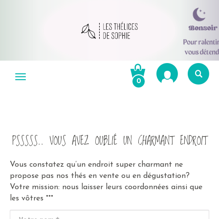
Aller
au
Menu
0
contenu
Re
po
R
PSSSSS.. VOUS AVEZ OUBLIÉ UN CHARMANT ENDROIT
Vous constatez qu’un endroit super charmant ne
propose pas nos thés en vente ou en dégustation?
Votre mission: nous laisser leurs coordonnées ainsi que
les vôtres °°°