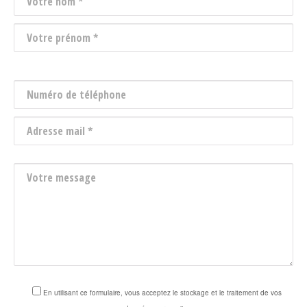
Veuillez
Veuillez
laisser
laisser
ce
ce
champ
champ
vide.
vide.
En utilisant ce formulaire, vous acceptez le stockage et le traitement de vos