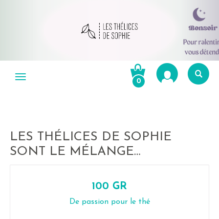
Aller
au
Menu
0
contenu
Re
po
R
LES THÉLICES DE SOPHIE
SONT LE MÉLANGE…
100 GR
De passion pour le thé