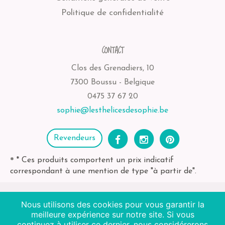
Politique de confidentialité
CONTACT
Clos des Grenadiers, 10
7300 Boussu - Belgique
0475 37 67 20
sophie@lesthelicesdesophie.be
Revendeurs
* Ces produits comportent un prix indicatif
*
correspondant à une mention de type "à partir de".
Nous utilisons des cookies pour vous garantir la
2026
Les Thélices de Sophie
| BE-bio-03 Agriculture
meilleure expérience sur notre site. Si vous
Non EU
continuez à utiliser ce dernier, nous considérerons