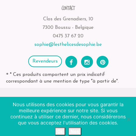
CONTACT
Clos des Grenadiers, 10
7300 Boussu - Belgique
0475 37 67 20
sophie@lesthelicesdesophie.be
Revendeurs
* Ces produits comportent un prix indicatif
*
correspondant à une mention de type "à partir de".
Nous utilisons des cookies pour vous garantir la
2026
Les Thélices de Sophie
| BE-bio-03 Agriculture
meilleure expérience sur notre site. Si vous
Non EU
continuez à utiliser ce dernier, nous considérerons
que vous acceptez l'utilisation des cookies.
Octopix + WordPress = ❤
Ok
Non