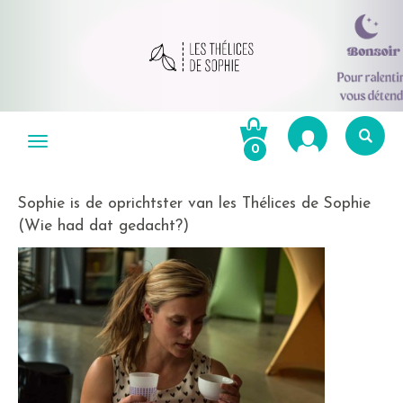
Aller
au
Menu
0
contenu
Re
po
Sophie is de oprichtster van les Thélices de Sophie
R
(Wie had dat gedacht?)