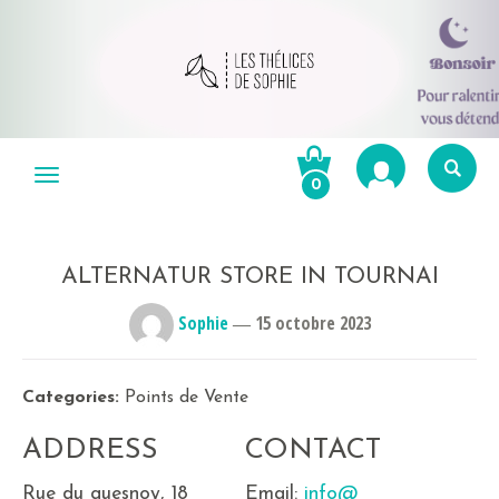
Aller
au
Menu
0
contenu
Re
po
R
ALTERNATUR
STORE IN TOURNAI
Sophie
―
15 octobre 2023
Categories:
Points de Vente
ADDRESS
CONTACT
Rue du quesnoy, 18
Email:
info@