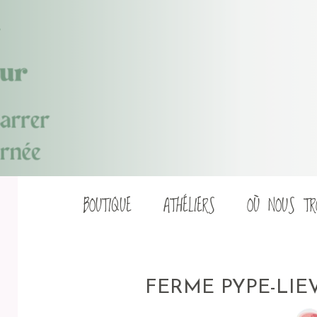
Aller
BOUTIQUE
ATHÉLIERS
OÙ NOUS TR
au
contenu
FERME PYPE-LI