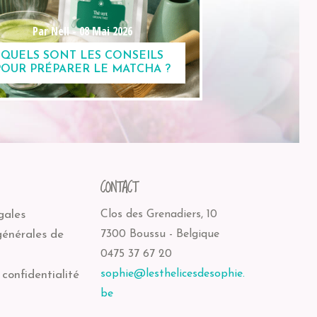
Par Nell -
08 Mai 2026
QUELS SONT LES CONSEILS
POUR PRÉPARER LE MATCHA ?
CONTACT
gales
Clos des Grenadiers, 10
générales de
7300 Boussu - Belgique
0475 37 67 20
sophie@lesthelicesdesophie.
 confidentialité
be