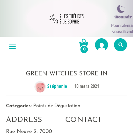
Aller
au
Menu
0
contenu
Re
po
R
GREEN WITCHES
STORE IN
Stéphanie
―
10 mars 2021
Categories:
Points de Dégustation
ADDRESS
CONTACT
Rue Neuve 2, 7000