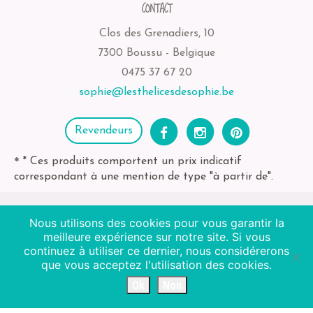
CONTACT
Clos des Grenadiers, 10
7300 Boussu - Belgique
0475 37 67 20
sophie@lesthelicesdesophie.be
Revendeurs
* Ces produits comportent un prix indicatif
*
correspondant à une mention de type "à partir de".
Nous utilisons des cookies pour vous garantir la
2026
Les Thélices de Sophie
| BE-bio-03 Agriculture
meilleure expérience sur notre site. Si vous
Non EU
continuez à utiliser ce dernier, nous considérerons
que vous acceptez l'utilisation des cookies.
Octopix + WordPress = ❤
Ok
Non