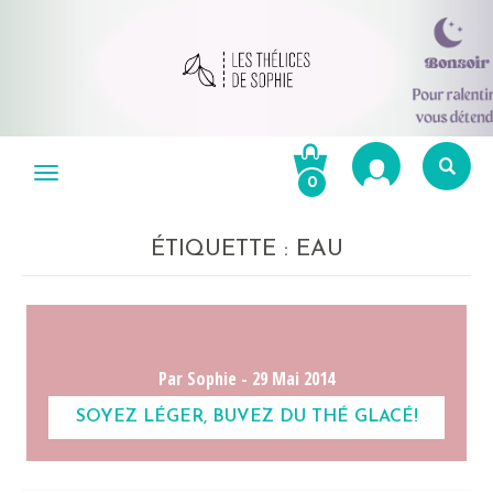
Aller
au
Menu
0
contenu
Re
po
ÉTIQUETTE :
EAU
R
Par Sophie -
29 Mai 2014
SOYEZ LÉGER, BUVEZ DU THÉ GLACÉ!