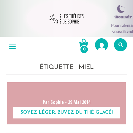
Aller
au
Menu
0
contenu
Re
po
ÉTIQUETTE :
MIEL
R
Par Sophie -
29 Mai 2014
SOYEZ LÉGER, BUVEZ DU THÉ GLACÉ!