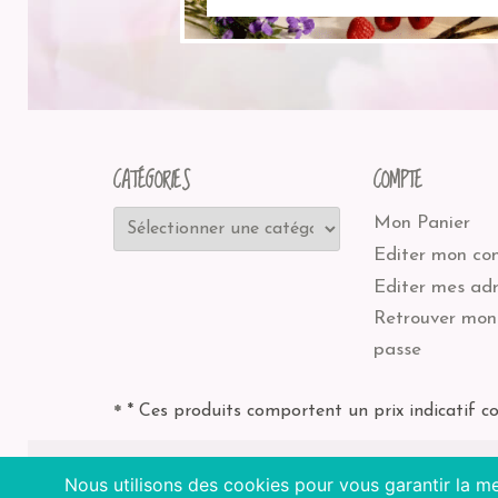
CATÉGORIES
COMPTE
Mon Panier
Editer mon co
Editer mes adr
Retrouver mon
passe
* Ces produits comportent un prix indicatif c
*
Nous utilisons des cookies pour vous garantir la me
2026
Les Thélices de Sophie
| BE-bio-03 Agri