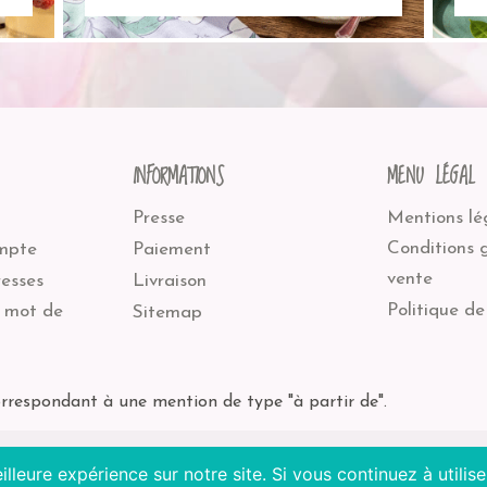
INFORMATIONS
MENU LÉGAL
Presse
Mentions lé
Conditions 
mpte
Paiement
vente
esses
Livraison
Politique de
 mot de
Sitemap
orrespondant à une mention de type "à partir de".
illeure expérience sur notre site. Si vous continuez à utili
culture Non EU