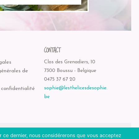
CONTACT
gales
Clos des Grenadiers, 10
générales de
7300 Boussu - Belgique
0475 37 67 20
sophie@lesthelicesdesophie.
 confidentialité
be
ser ce dernier, nous considérerons que vous acceptez
Octopix + WordPress = ❤