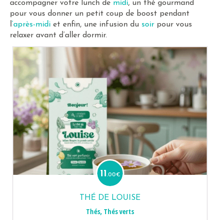
accompagner votre lunch de
midi
, un thé gourmand
pour vous donner un petit coup de boost pendant
l
‘après-midi
et enfin, une infusion du
soir
pour vous
relaxer avant d’aller dormir.
11
.00
€
THÉ DE LOUISE
Thés
,
Thés verts