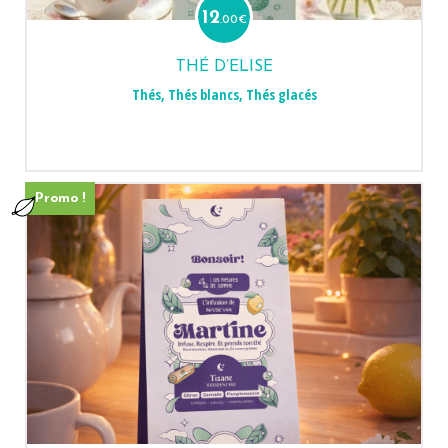
12
.00
€
THÉ D’ELISE
Thés
,
Thés blancs
,
Thés glacés
Promo !