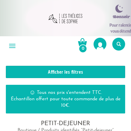
Aller
au
Menu
0
contenu
Re
po
R
Afficher les filtres
☺
Tous nos prix s'entendent TTC.
Échantillon offert pour toute commande de plus de
10€.
PETIT-DEJEUNER
Boutique
/ Produits identifiés “Petit-dejeuner”