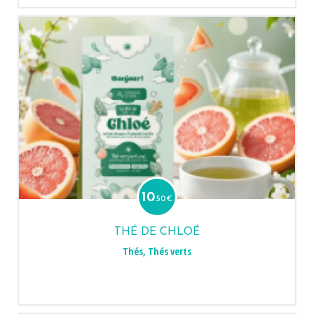
10
.50
€
THÉ DE CHLOÉ
Thés
,
Thés verts