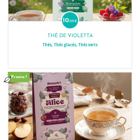
10
.00
€
THÉ DE VIOLETTA
Thés
,
Thés glacés
,
Thés verts
Promo !