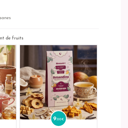
S
sanes
t de fruits
9
.00
€