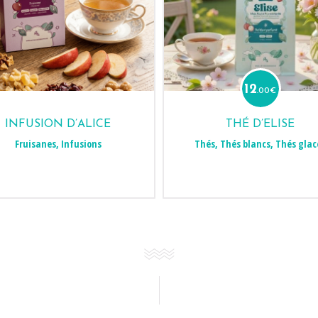
12
.00
€
INFUSION D’ALICE
THÉ D’ELISE
Fruisanes
,
Infusions
Thés
,
Thés blancs
,
Thés glac