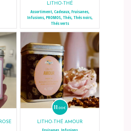
LITHO-THÉ
Assortiment
,
Cadeaux
,
Fruisanes
,
Infusions
,
PROMOS
,
Thés
,
Thés noirs
,
Thés verts
11
.00
€
 ROSE
LITHO-THÉ AMOUR
Fruisanes
,
Infusions