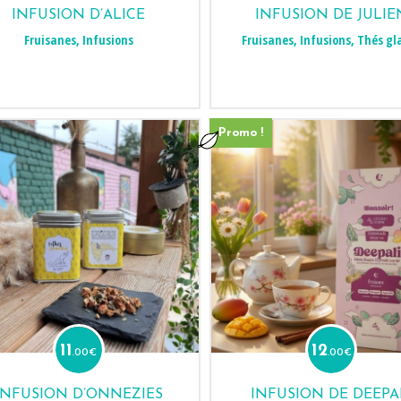
INFUSION D’ALICE
INFUSION DE JULIE
Fruisanes
,
Infusions
Fruisanes
,
Infusions
,
Thés gl
Promo !
11
12
.00
€
.00
€
INFUSION D’ONNEZIES
INFUSION DE DEEPA