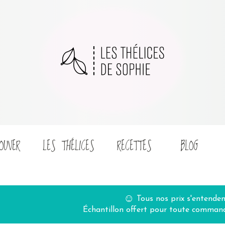
OUVER
LES THÉLICES
RECETTES
BLOG
☺
Tous nos prix s'entende
Échantillon offert pour toute command