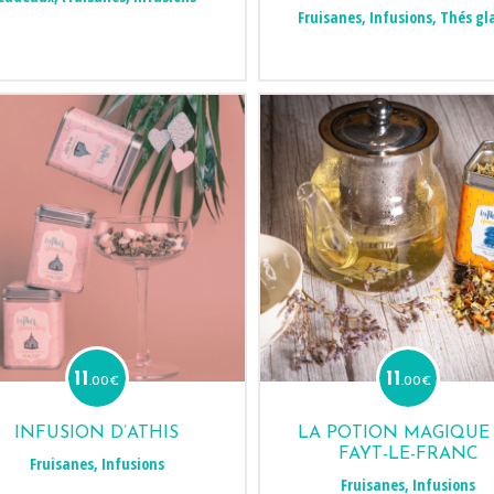
Fruisanes
,
Infusions
,
Thés gl
11
11
.00
€
.00
€
INFUSION D’ATHIS
LA POTION MAGIQUE
FAYT-LE-FRANC
Fruisanes
,
Infusions
Fruisanes
,
Infusions