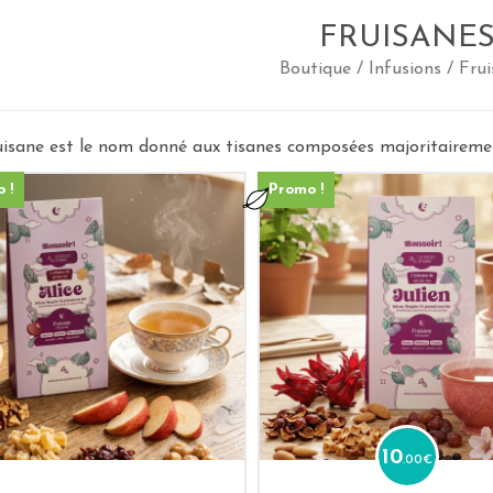
FRUISANE
Boutique
/
Infusions
/ Frui
isane est le nom donné aux tisanes composées majoritairemen
 !
Promo !
10
.00
€