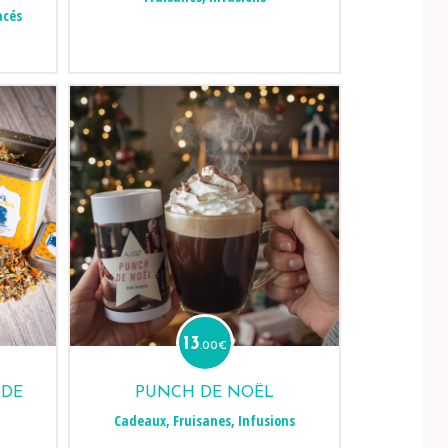
acés
13
.00
€
 DE
PUNCH DE NOËL
Cadeaux
,
Fruisanes
,
Infusions