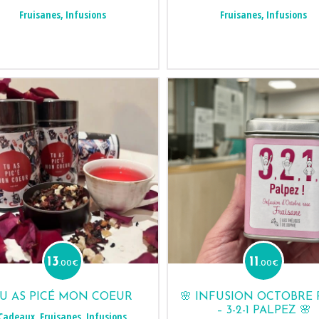
Fruisanes
,
Infusions
Fruisanes
,
Infusions
13
11
.00
€
.00
€
U AS PICÉ MON COEUR
🌸 INFUSION OCTOBRE
– 3-2-1 PALPEZ 🌸
Cadeaux
,
Fruisanes
,
Infusions