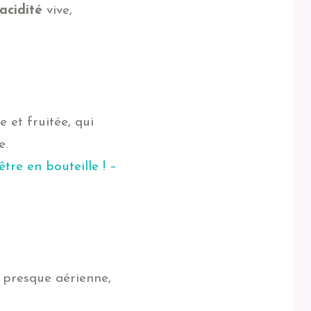
acidité
vive,
 et fruitée, qui
e.
tre en bouteille ! –
, presque aérienne,