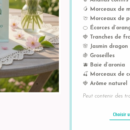
🍍
Ananas confits
🥭
Morceaux de m
🍈
Morceaux de pa
🍊
Écorces d’oran
🍓
Tranches de fra
🌸
Jasmin dragon 
🍇
Groseilles
🫐
Baie d’aronia
🍒
Morceaux de ce
🍓
Arôme naturel
Peut contenir des tra