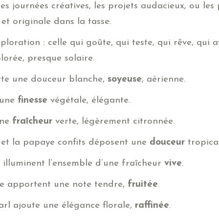
es journées créatives, les projets audacieux, ou les
et originale dans la tasse.
ploration : celle qui goûte, qui teste, qui rêve, qui
lorée, presque solaire.
te une douceur blanche,
soyeuse
, aérienne.
 une
finesse
végétale, élégante.
une
fraîcheur
verte, légèrement citronnée.
et la papaye confits déposent une
douceur
tropical
 illuminent l’ensemble d’une fraîcheur
vive
.
se apportent une note tendre,
fruitée
.
rl ajoute une élégance florale,
raffinée
.