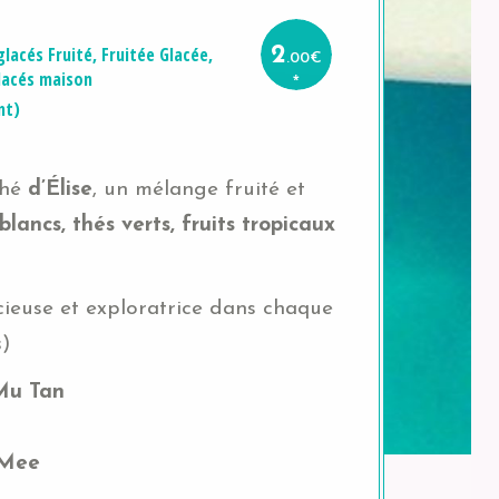
glacés
Fruité
,
Fruitée Glacée
,
2
.00
€
lacés maison
*
nt)
thé
d’Élise
, un mélange fruité et
blancs, thés verts, fruits tropicaux
ieuse et exploratrice dans chaque
s
)
Mu Tan
 Mee