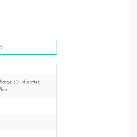
2)
harge 30 Infusettes,
llon