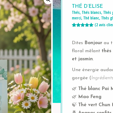
THÉ D’ELISE
Thés
,
Thés blancs
,
Thés 
merci
,
Thé blanc
,
Thés g
(
2
avis clie
5.00
5
2
out of
based on
customer
Dites
Bonjour
au 
ratings
floral mêlant
thés 
et jasmin
.
Une énergie audac
gorgée (
Ingrédient
🌿
Thé blanc Pai 
🌿
Mao Feng
🍃
Thé vert Chun