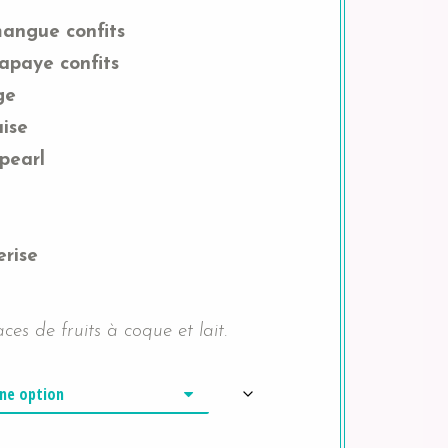
angue confits
paye confits
ge
ise
pearl
rise
ces de fruits à coque et lait.