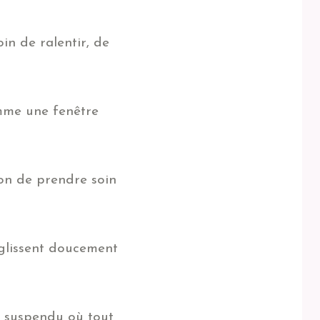
in de ralentir, de
omme une fenêtre
ion de prendre soin
 glissent doucement
nt suspendu où tout