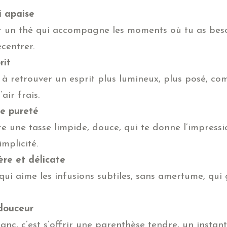
 apaise
it un thé qui accompagne les moments où tu as beso
ecentrer.
rit
 à retrouver un esprit plus lumineux, plus posé, c
air frais.
e pureté
re une tasse limpide, douce, qui te donne l’impress
implicité.
ère et délicate
 qui aime les infusions subtiles, sans amertume, qui
douceur
lanc, c’est s’offrir une parenthèse tendre, un insta