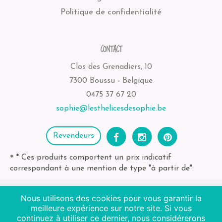
Politique de confidentialité
CONTACT
Clos des Grenadiers, 10
7300 Boussu - Belgique
0475 37 67 20
sophie@lesthelicesdesophie.be
Revendeurs
* Ces produits comportent un prix indicatif
*
correspondant à une mention de type "à partir de".
Nous utilisons des cookies pour vous garantir la
2026
Les Thélices de Sophie
| BE-bio-03 Agriculture
meilleure expérience sur notre site. Si vous
continuez à utiliser ce dernier, nous considérerons
Non EU