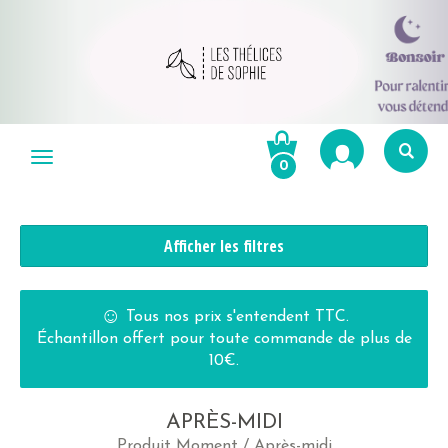
Aller
au
Menu
0
contenu
Re
po
R
Afficher les filtres
☺
Tous nos prix s'entendent TTC.
Échantillon offert pour toute commande de plus de
10€.
APRÈS-MIDI
Produit Moment / Après-midi