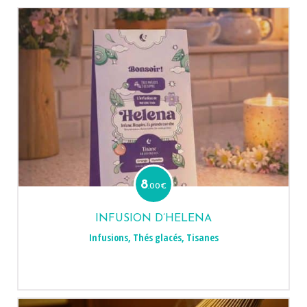
8
.00
€
INFUSION D’HELENA
Infusions
,
Thés glacés
,
Tisanes