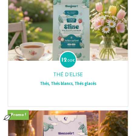
12
.00
€
THÉ D’ELISE
Thés
,
Thés blancs
,
Thés glacés
Promo !