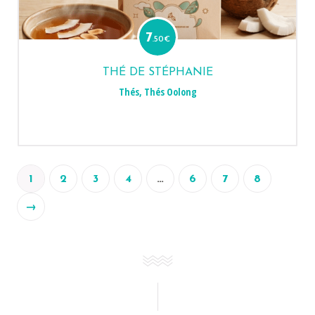
7
.50
€
THÉ DE STÉPHANIE
Thés
,
Thés Oolong
1
2
3
4
…
6
7
8
→