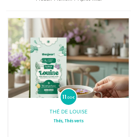
11
.00
€
THÉ DE LOUISE
Thés
,
Thés verts