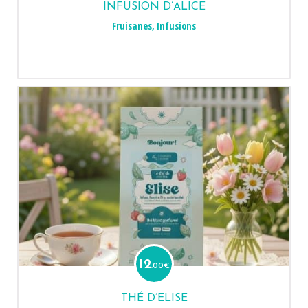
INFUSION D’ALICE
Fruisanes
,
Infusions
12
.00
€
THÉ D’ELISE