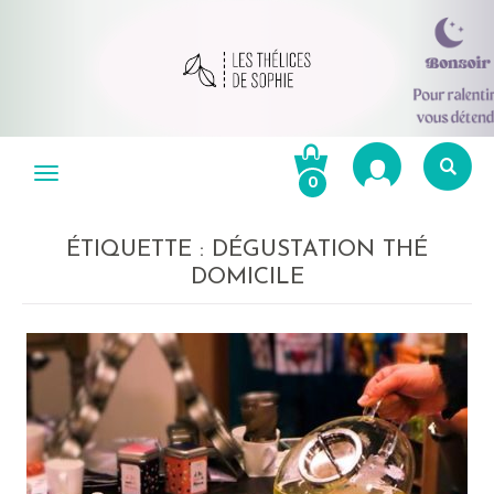
Aller
au
Menu
0
contenu
Re
po
ÉTIQUETTE :
DÉGUSTATION THÉ
R
DOMICILE