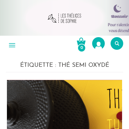
Aller
au
Menu
0
contenu
Re
po
ÉTIQUETTE :
THÉ SEMI OXYDÉ
R