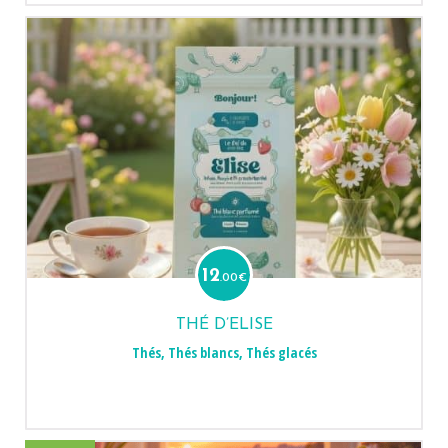
12
.00
€
THÉ D’ELISE
Thés
,
Thés blancs
,
Thés glacés