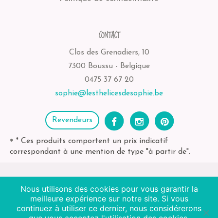
CONTACT
Clos des Grenadiers, 10
7300 Boussu - Belgique
0475 37 67 20
sophie@lesthelicesdesophie.be
Revendeurs
* Ces produits comportent un prix indicatif
*
correspondant à une mention de type "à partir de".
Nous utilisons des cookies pour vous garantir la
2026
Les Thélices de Sophie
| BE-bio-03 Agriculture
meilleure expérience sur notre site. Si vous
Non EU
continuez à utiliser ce dernier, nous considérerons