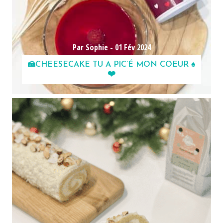
Par Sophie -
01 Fév 2024
🍰CHEESECAKE TU A PIC’É MON COEUR ♠
❤️