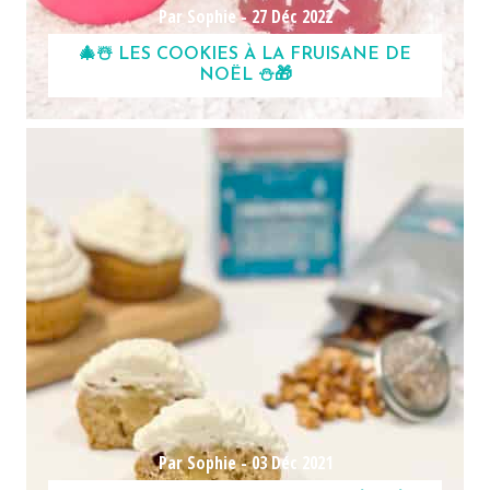
Par Sophie -
27 Déc 2022
🎄☃️ LES COOKIES À LA FRUISANE DE
NOËL ⛄️🎁
Par Sophie -
03 Déc 2021