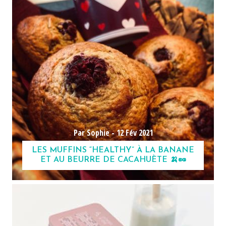
Par Sophie -
12 Fév 2021
LES MUFFINS “HEALTHY” À LA BANANE
ET AU BEURRE DE CACAHUÈTE 🍌🥜