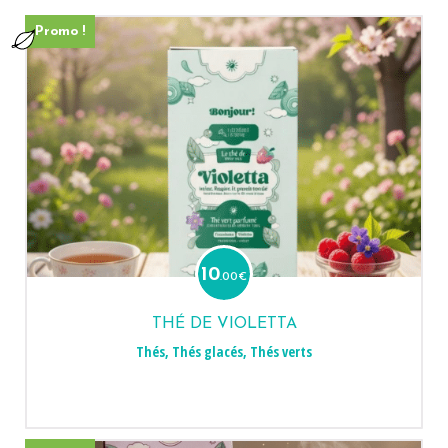
Promo !
10
.00
€
THÉ DE VIOLETTA
Thés
,
Thés glacés
,
Thés verts