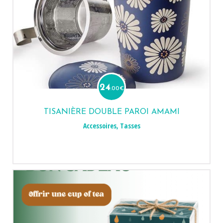
24
.00
€
TISANIÈRE DOUBLE PAROI AMAMI
Accessoires
,
Tasses