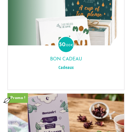
50
.00
€
BON CADEAU
Cadeaux
Promo !