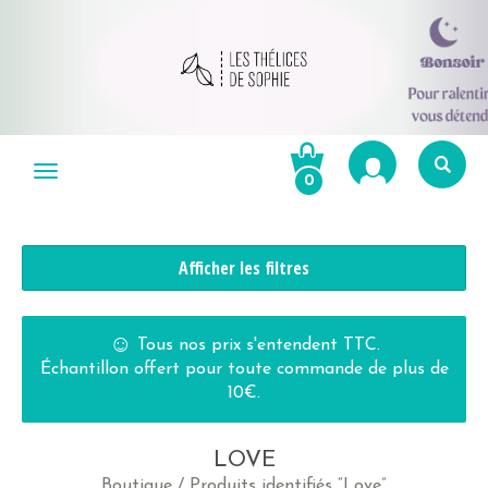
Aller
au
Menu
0
contenu
Re
po
R
Afficher les filtres
☺
Tous nos prix s'entendent TTC.
Échantillon offert pour toute commande de plus de
10€.
LOVE
Boutique
/ Produits identifiés “Love”