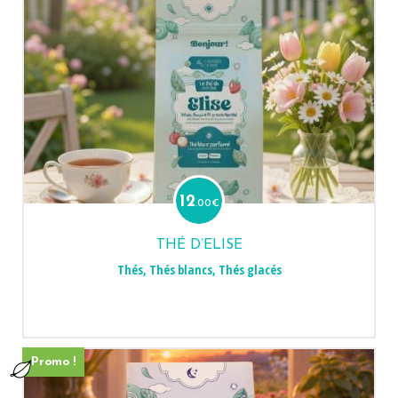
12
.00
€
THÉ D’ELISE
Thés
,
Thés blancs
,
Thés glacés
Promo !