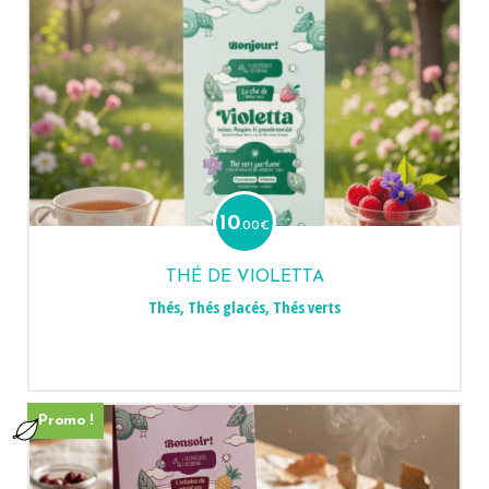
10
.00
€
THÉ DE VIOLETTA
Thés
,
Thés glacés
,
Thés verts
Promo !