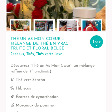
THÉ UN AS MON COEUR –
1
.06
€
MÉLANGE DE THÉ EN VRAC
*
FRUITÉ ET FLORAL BELGE
Cadeaux
,
Thés
,
Thés verts
Love
Découvrez “Thé un As Mon Cœur”, un mélange
raffiné de (
Ingrédients
)
🍃 Thé vert Sencha
🌺 Hibiscus
🍂 Écorces de cynorrhodon
🍏 Morceaux de pomme