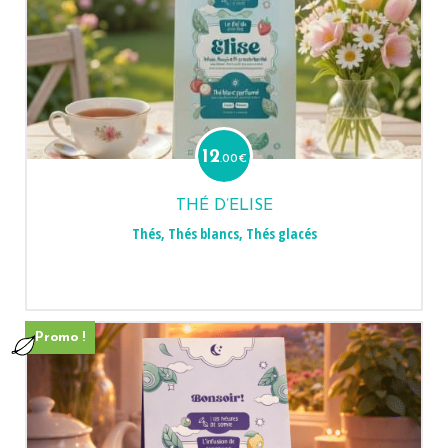
12
.00
€
THÉ D’ELISE
Thés
,
Thés blancs
,
Thés glacés
Promo !