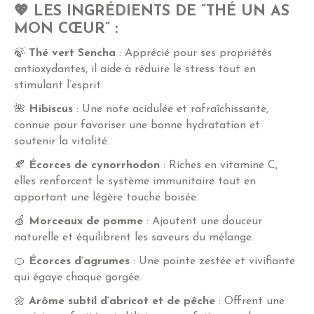
💖 LES INGRÉDIENTS DE “THÉ UN AS
MON CŒUR” :
🍃
Thé vert Sencha
: Apprécié pour ses propriétés
antioxydantes, il aide à réduire le stress tout en
stimulant l’esprit.
🌺
Hibiscus
: Une note acidulée et rafraîchissante,
connue pour favoriser une bonne hydratation et
soutenir la vitalité.
🍂
Écorces de cynorrhodon
: Riches en vitamine C,
elles renforcent le système immunitaire tout en
apportant une légère touche boisée.
🍏
Morceaux de pomme
: Ajoutent une douceur
naturelle et équilibrent les saveurs du mélange.
🍊
Écorces d’agrumes
: Une pointe zestée et vivifiante
qui égaye chaque gorgée.
🌼
Arôme subtil d’abricot et de pêche
: Offrent une