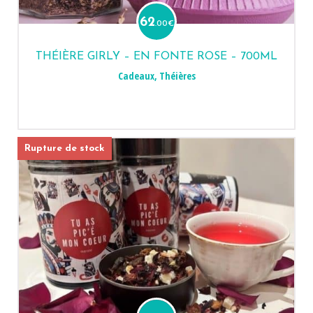
62
.00
€
THÉIÈRE GIRLY – EN FONTE ROSE – 700ML
Cadeaux
,
Théières
Rupture de stock