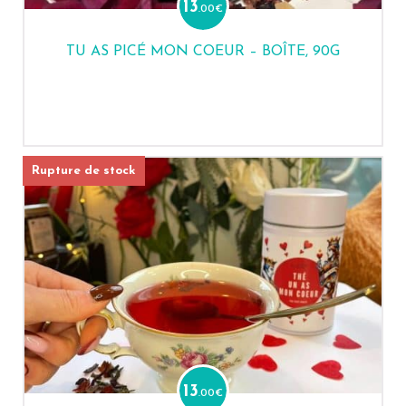
13
.00
€
TU AS PICÉ MON COEUR – BOÎTE, 90G
Rupture de stock
13
.00
€