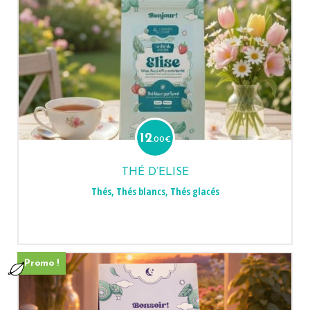
12
.00
€
THÉ D’ELISE
Thés
,
Thés blancs
,
Thés glacés
Promo !