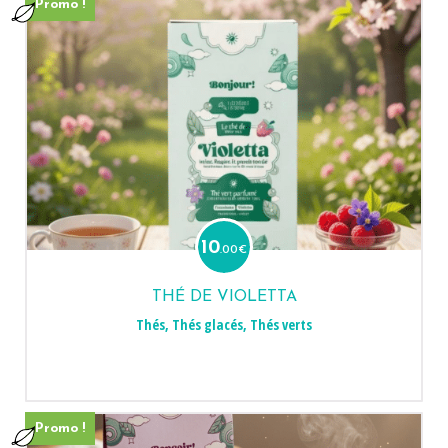
Promo !
10
.00
€
THÉ DE VIOLETTA
Thés
,
Thés glacés
,
Thés verts
Promo !