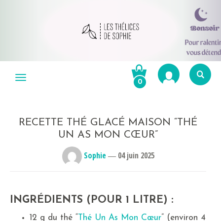
Aller
au
Menu
0
contenu
Re
po
R
RECETTE THÉ GLACÉ MAISON “THÉ
UN AS MON CŒUR”
Sophie
―
04 juin 2025
INGRÉDIENTS (POUR 1 LITRE) :
12 g du thé “
Thé Un As Mon Cœur
” (environ 4