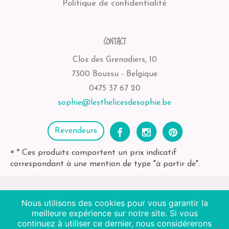
Politique de confidentialité
CONTACT
Clos des Grenadiers, 10
7300 Boussu - Belgique
0475 37 67 20
sophie@lesthelicesdesophie.be
Revendeurs
* Ces produits comportent un prix indicatif
*
correspondant à une mention de type "à partir de".
Nous utilisons des cookies pour vous garantir la
2026
Les Thélices de Sophie
| BE-bio-03 Agriculture
meilleure expérience sur notre site. Si vous
Non EU
continuez à utiliser ce dernier, nous considérerons