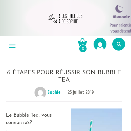
Aller
au
Menu
0
contenu
Re
po
R
6 ÉTAPES POUR RÉUSSIR SON BUBBLE
TEA
Sophie
―
25 juillet 2019
Le Bubble Tea, vous
connaissez?