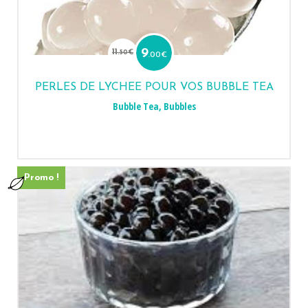
Le
Le
prix
prix
11
9
.50
€
.00
€
initial
actuel
était :
est :
11.50€.
9.00€.
PERLES DE LYCHEE POUR VOS BUBBLE TEA
Bubble Tea
,
Bubbles
Promo !