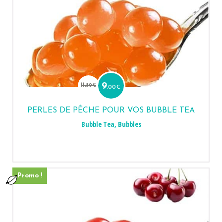
Le
Le
prix
prix
11
9
.50
€
.00
€
initial
actuel
était :
est :
11.50€.
9.00€.
PERLES DE PÊCHE POUR VOS BUBBLE TEA
Bubble Tea
,
Bubbles
Promo !