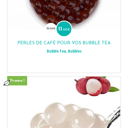
Le
Le
prix
prix
11
11
.50
€
.00
€
initial
actuel
était :
est :
11.50€.
11.00€.
PERLES DE CAFÉ POUR VOS BUBBLE TEA
Bubble Tea
,
Bubbles
Promo !