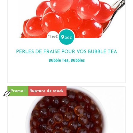
Le
Le
prix
prix
11
9
.50
€
.00
€
initial
actuel
était :
est :
11.50€.
9.00€.
PERLES DE FRAISE POUR VOS BUBBLE TEA
Bubble Tea
,
Bubbles
Promo !
Rupture de stock