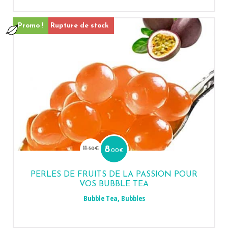
Promo !
Rupture de stock
Le
Le
prix
prix
11
8
.50
€
.00
€
initial
actuel
était :
est :
11.50€.
8.00€.
PERLES DE FRUITS DE LA PASSION POUR
VOS BUBBLE TEA
Bubble Tea
,
Bubbles