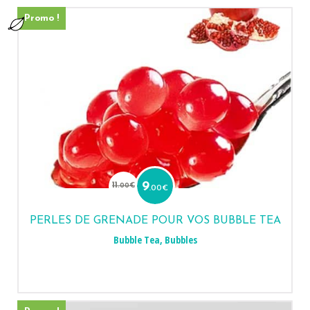
Promo !
Le
Le
prix
prix
11
9
.00
€
.00
€
initial
actuel
était :
est :
11.00€.
9.00€.
PERLES DE GRENADE POUR VOS BUBBLE TEA
Bubble Tea
,
Bubbles