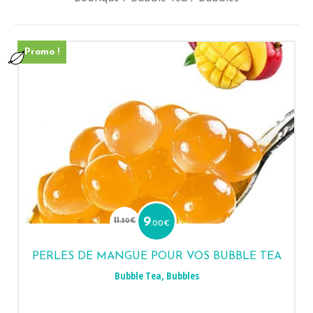
Promo !
Le
Le
prix
prix
11
9
.50
€
.00
€
initial
actuel
était :
est :
11.50€.
9.00€.
PERLES DE MANGUE POUR VOS BUBBLE TEA
Bubble Tea
,
Bubbles