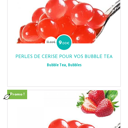
Le
Le
prix
prix
11
9
.50
€
.00
€
initial
actuel
était :
est :
11.50€.
9.00€.
PERLES DE CERISE POUR VOS BUBBLE TEA
Bubble Tea
,
Bubbles
Promo !