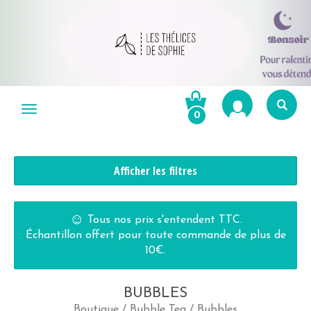
Aller
au
Menu
0
contenu
Re
po
R
Afficher les filtres
☺
Tous nos prix s'entendent TTC.
Échantillon offert pour toute commande de plus de
10€.
BUBBLES
Boutique
/
Bubble Tea
/ Bubbles