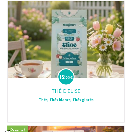
12
.00
€
THÉ D’ELISE
Thés
,
Thés blancs
,
Thés glacés
Promo !