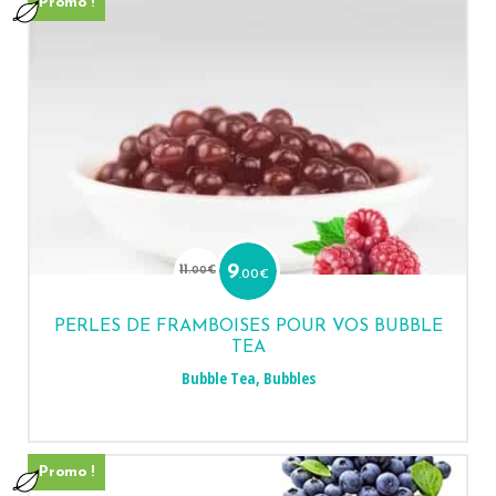
Promo !
Le
Le
prix
prix
11
9
.00
€
.00
€
initial
actuel
était :
est :
11.00€.
9.00€.
PERLES DE FRAMBOISES POUR VOS BUBBLE
TEA
Bubble Tea
,
Bubbles
Promo !