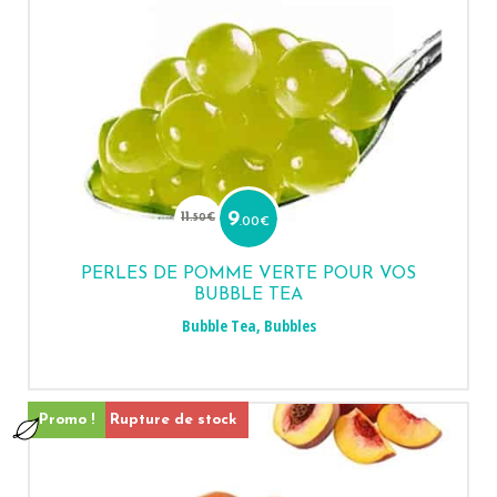
Le
Le
prix
prix
11
9
.50
€
.00
€
initial
actuel
était :
est :
11.50€.
9.00€.
PERLES DE POMME VERTE POUR VOS
BUBBLE TEA
Bubble Tea
,
Bubbles
Promo !
Rupture de stock